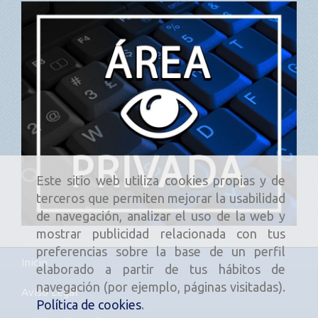
Este sitio web utiliza cookies propias y de
terceros que permiten mejorar la usabilidad
de navegación, analizar el uso de la web y
mostrar publicidad relacionada con tus
preferencias sobre la base de un perfil
Inicio
elaborado a partir de tus hábitos de
navegación (por ejemplo, páginas visitadas).
Aviso Legal
Política de cookies
.