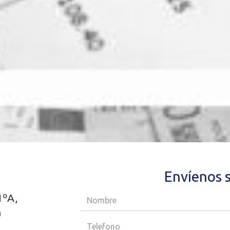
Envíenos 
1ºA,
)