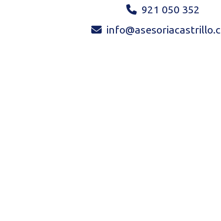
921 050 352
info
asesoriacastrillo.